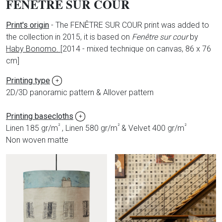
FENÊTRE SUR COUR
Print's origin
- The FENÊTRE SUR COUR print was added to
the collection in 2015, it is based on
Fenêtre sur cour
by
Haby Bonomo.
[
2014 - mixed technique on canvas, 86 x 76
cm]
Printing type
+
2D/3D panoramic pattern & Allover pattern
Printing basecloths
+
²
²
²
Linen 185 gr/m
, Linen 580 gr/m
& Velvet 400 gr/m
Non woven matte
Produits