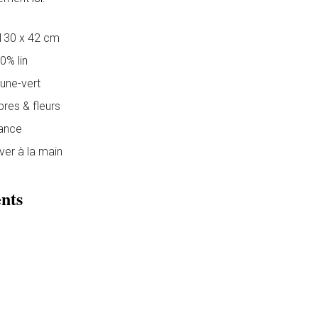
130 x 42 cm
0% lin
une-vert
bres & fleurs
ance
ver à la main
nts