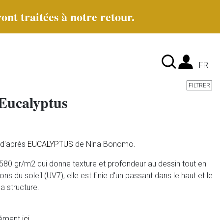
ont traitées à notre retour.
Lan
FR
FILTRER
 Eucalyptus
é d'après
EUCALYPTUS
de Nina Bonomo.
in 580 gr/m2 qui donne texture et profondeur au dessin tout en
ns du soleil (UV7), elle est finie d'un passant dans le haut et le
la structure.
rément
ici
.