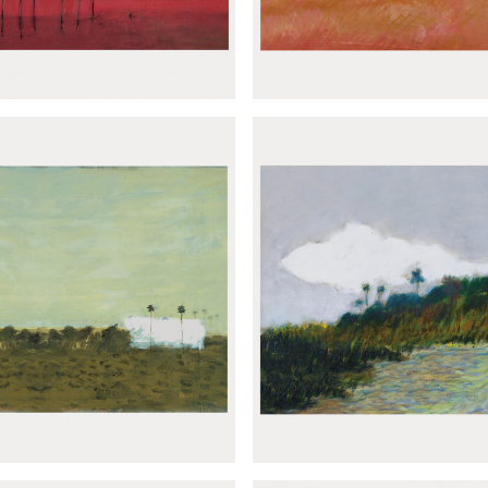
amique Palmiers noirs
Panoramique Flow ma