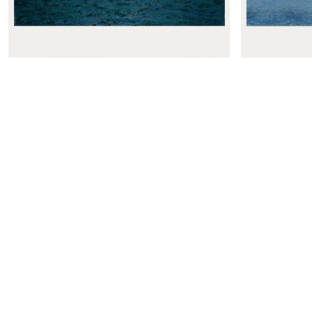
Résultats 1-24 sur 133
PROJET
PROJET
Panoramique Paquebot
Pano