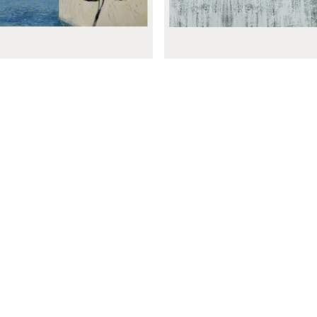
1
2
3
…
6
Suivant

PROJET
ramique Roca blanca
Panoramique Catar