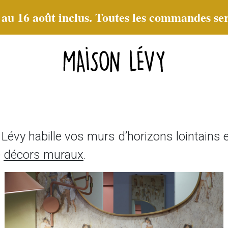
t au 16 août inclus. Toutes les commandes ser
évy habille vos murs d’horizons lointains 
e
décors muraux
.