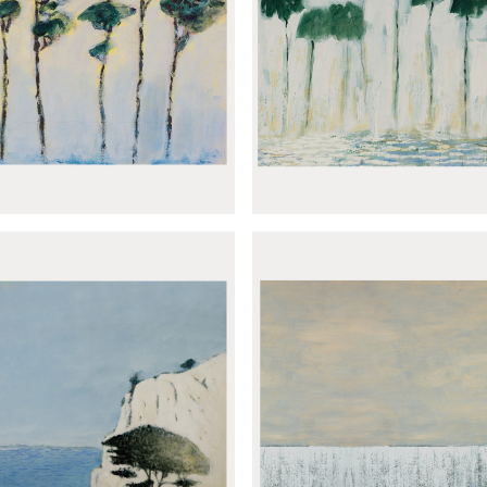
noramique Montoya
Panoramique El pa
amique Pins parasols
Panoramique Reflejos 