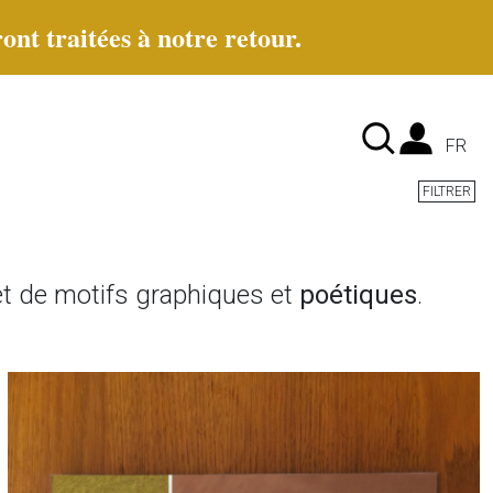
ont traitées à notre retour.
Lan
FR
FILTRER
et de motifs graphiques et
poétiques
.