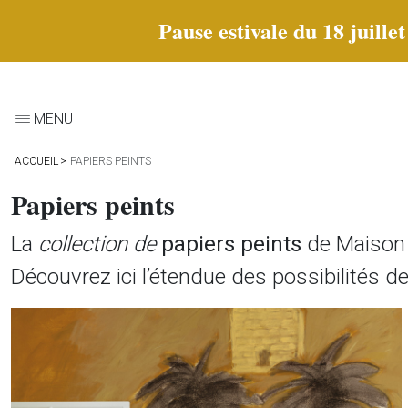
Pause estivale du 18 juille
MENU
ACCUEIL
PAPIERS PEINTS
Papiers peints
La
collection de
papiers peints
de Maison L
Découvrez ici l’étendue des possibilités d
Sous catégories