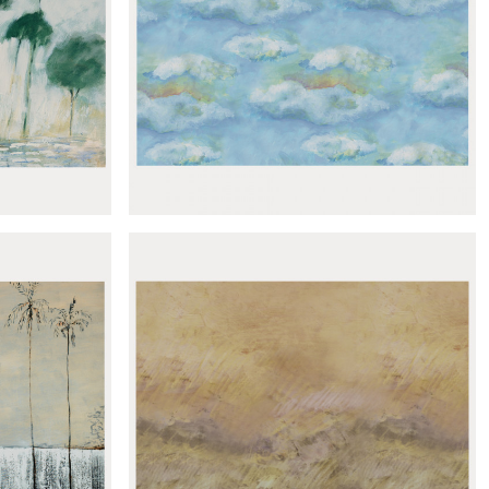
lmar
Panoramique Flow bleu
palmiers
Panoramique Nuages blues