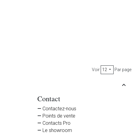
arque
Colonne Camiòn verde
Voir
12
Par page


Haut d
Contact
Contactez-nous
Points de vente
Contacts Pro
Le showroom