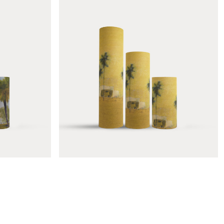
n
Colonne Feuille sur la falaise