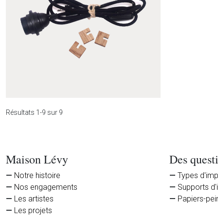
Colonne Cabo verde
C
Résultats 1-9 sur 9
Maison Lévy
Des quest
Kit lampe à poser
Notre histoire
Types d'im
Nos engagements
Supports d'
Les artistes
Papiers-pei
Les projets