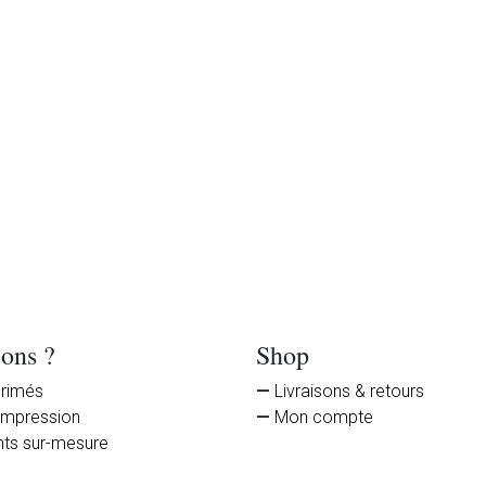
olonne Suspendu
Colonne Vista al p
ions ?
Shop
primés
Livraisons & retours
impression
Mon compte
nts sur-mesure