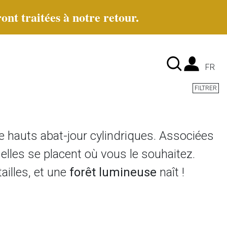
ont traitées à notre retour.
Lan
FR
FILTRER
 hauts abat-jour cylindriques. Associées
elles se placent où vous le souhaitez.
ailles, et une
forêt lumineuse
naît !