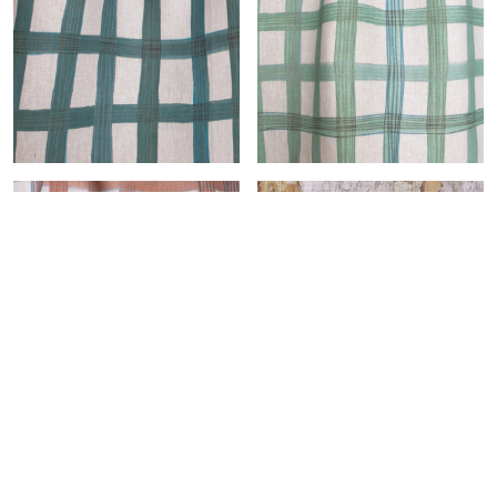
Couette-col.verdigris
Cross-col.naturel
Cross-col.ardoise
Cross-col.menthe
Résultats 1-24 sur 59
1
2
3
Suivant
