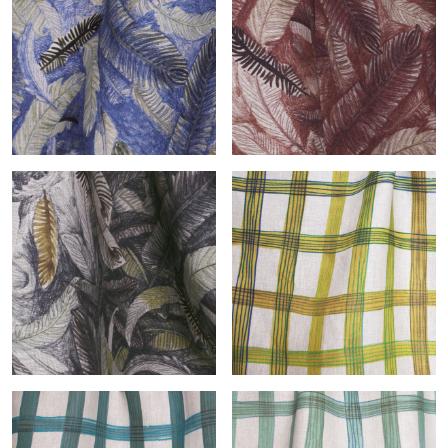
Cime-col.ocre
Cime-col.poudre
Couette-col.naturel
Couette-col.grenat