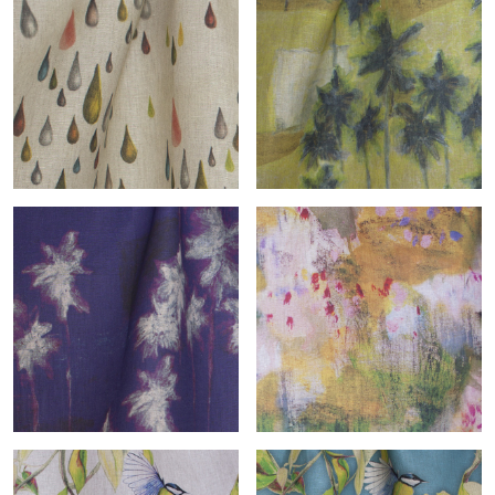
Andine-col.naturel
Andine-col.gris
Arc-en-ciel-col.naturel
Camiòn verde