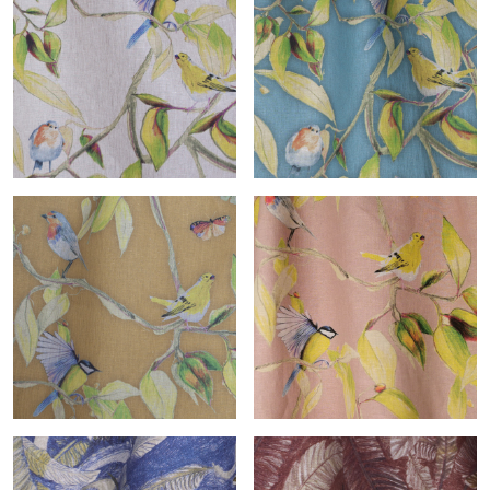
Camiòn verde-col.indigo
Jaune
Cime
Cime-col.bleu