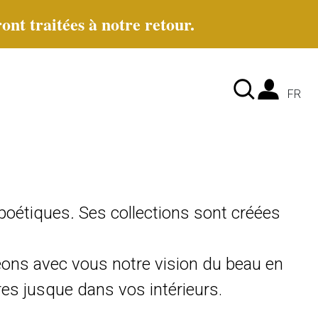
ont traitées à notre retour.
Lan
FR
poétiques
.
Ses collections sont créées
eons avec vous notre vision du beau en
s jusque dans vos intérieurs.