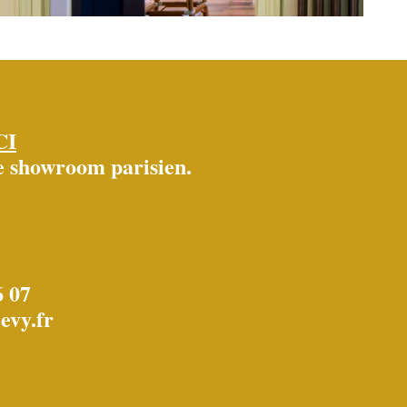
CI
re showroom parisien.
6 07
evy.fr