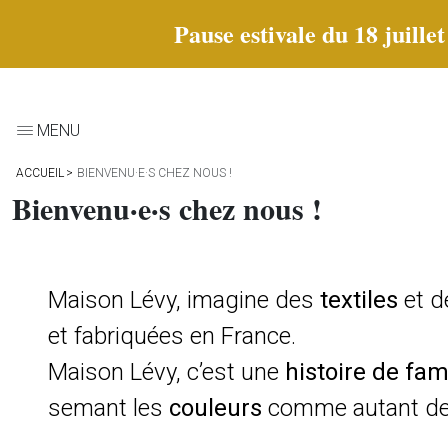
Pause estivale du 18 juille
MENU
ACCUEIL
BIENVENU·E·S CHEZ NOUS !
Bienvenu·e·s chez nous !
Maison Lévy, imagine des
textiles
et 
et fabriquées en France.
Maison Lévy, c’est une
histoire de fam
semant les
couleurs
comme autant de g