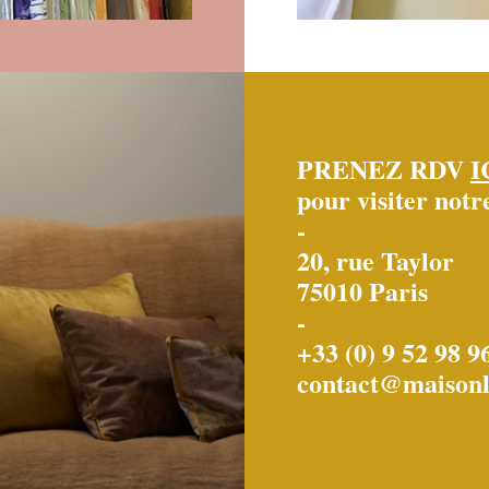
PRENEZ RDV
I
pour visiter not
-
20, rue Taylor
75010 Paris
-
+33 (0) 9 52 98 9
contact@maisonl