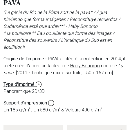
PAVA
"Le génie du Rio de la Plata sort de la pava* / Agua
hirviendo que forma imágenes / Reconstituye recuerdos /
Sudamérica está que arde!!**" - Haby Bonomo
* la bouilloire ** Eau bouillante qui forme des images /
Reconstitue des souvenirs / L'Amérique du Sud est en
ébullition!!
Origine de l'imprimé
- PAVA a intégré la collection en 2014, il
a été créé d'après un tableau de
Haby Bonomo
nommé
La
pava.
[2011 - Technique mixte sur toile, 150 x 167 cm]
Type d'imprimé
+
Panoramique 2D/3D
Support d'impression
+
²
²
²
Lin 185 gr/m
, Lin 580 gr/m
& Velours 400 gr/m
Produits