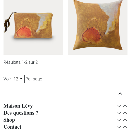
Résultats 1-2 sur 2
Voir
12
Par page

Pochette Pava
Housse Pava

Haut d
Maison Lévy
Expan
Col
Des questions ?
Expan
Col
Shop
Expan
Col
Contact
Expan
Col