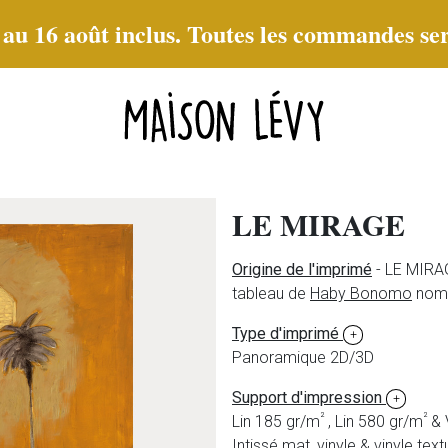
t au 16 août inclus. Toutes les commandes ser
LE MIRAGE
Origine de l'imprimé
- LE MIRAG
tableau de
Haby Bonomo
nom
Type d'imprimé
+
Panoramique 2D/3D
Support d'impression
+
²
²
Lin 185 gr/m
, Lin 580 gr/m
& 
Intissé mat, vinyle & vinyle text