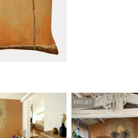
pplique Le mirage
Panneau à suspendre L
PROJET
ousse Le mirage