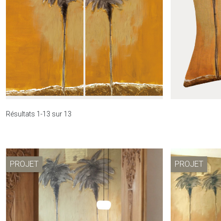
Trousse Le mirage
A
Résultats 1-13 sur 13
PROJET
PROJET
Rideau Le mirage
H