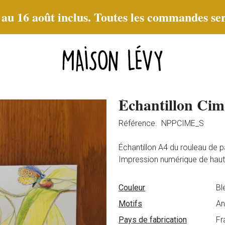
t au 16 août inclus. Toutes les commandes ser
Échantillon Cim
Référence.
NPPCIME_S
Échantillon A4 du rouleau de p
Impression numérique de haute 
Fiche technique
Couleur
Bl
Motifs
An
Pays de fabrication
Fr