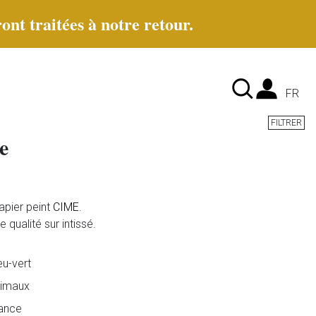
ont traitées à notre retour.
Lan
FR
FILTRER
e
apier peint
CIME
.
qualité sur intissé.
eu-vert
imaux
ance