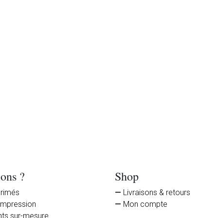
ions ?
Shop
primés
Livraisons & retours
impression
Mon compte
nts sur-mesure