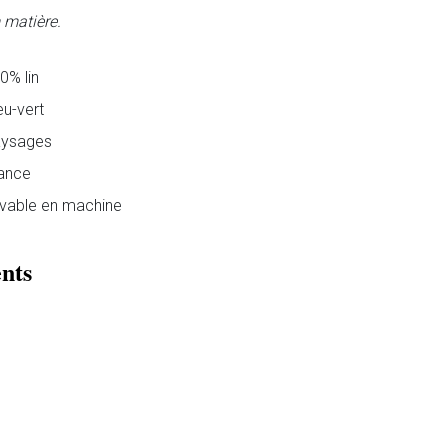
 matière.
0% lin
eu-vert
ysages
ance
vable en machine
nts