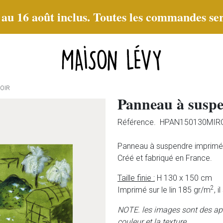
t au 16 août inclus. Toutes les commandes ser
OIR
Panneau à suspe
Référence.
HPAN150130MIR
Panneau à suspendre imprimé
Créé et fabriqué en France.
Taille finie :
H 130 x 150 cm
2
Imprimé sur le lin 185 gr/m
, 
NOTE. les images sont des ape
couleur et la texture,