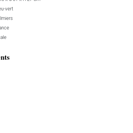
eu-vert
lmiers
ance
ale
nts