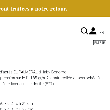
ont traitées à notre retour.
Lan
FR
FILTRER
 d'après
EL PALMERAL
d'Haby Bonomo.
pression sur le lin 185 gr/m2, contrecollée et accrochée à la
 à se fixer sur une douille (E27).
30 x d 21 x h 21 cm
45 x d 31 x H 27 cm