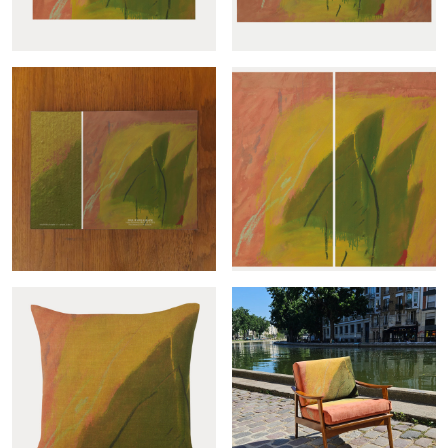
Panneau à suspendre
Panoramique Feuille sur
Feuille...
la...
Échantillon Feuille sur la...
Rideau Feuille sur la falaise