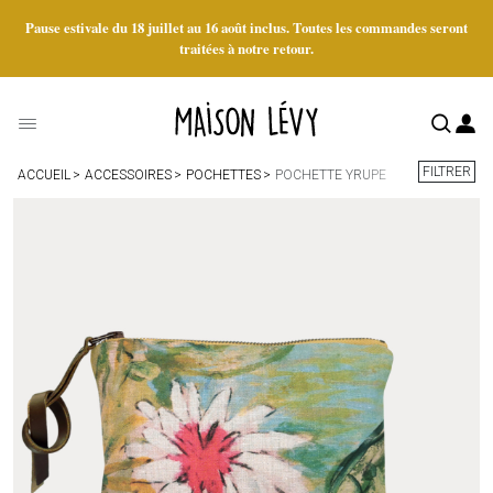
Pause estivale du 18 juillet au 16 août inclus. Toutes les commandes seront
traitées à notre retour.
FILTRER
ACCUEIL
ACCESSOIRES
POCHETTES
POCHETTE YRUPE