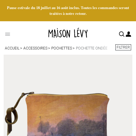
Pause estivale du 18 juillet au 16 août inclus. Toutes les commandes seront
traitées à notre retour.
FILTRER
ACCUEIL
ACCESSOIRES
POCHETTES
POCHETTE ONDÉE